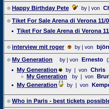
Happy Birthday Pete
C
by | von
Tiket For Sale Arena di Verona 11/
Tiket For Sale Arena di Verona 11
interview mit roger
björ
by | von
My Generation
Ernesto
by | von
My Generation
Chris
by | von
My Generation
Brun
by | von
My Generation
Kemp
by | von
Who in Paris - best tickets possible