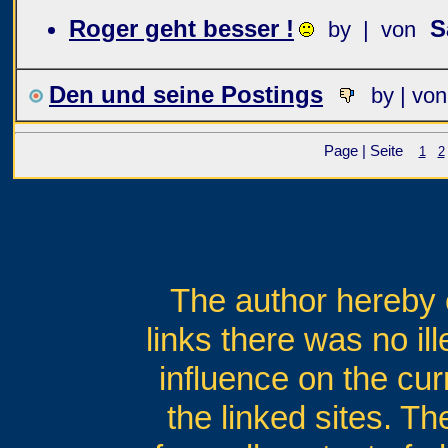
Roger geht besser !
S
by | von
Den und seine Postings
by | von
Page | Seite
1
2
The author hereby e
links there was no il
influence on the cur
the linked sites. T