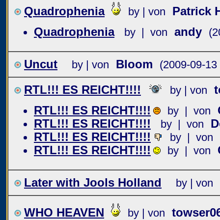
Quadrophenia
Patrick 
by | von
Quadrophenia
andy
by | von
(2
Uncut
Bloom
by | von
(2009-09-13 
RTL!!! ES REICHT!!!!
by | von
RTL!!! ES REICHT!!!!
by | von
RTL!!! ES REICHT!!!!
D
by | von
RTL!!! ES REICHT!!!!
by | von
RTL!!! ES REICHT!!!!
by | von
Later with Jools Holland
by | von
WHO HEAVEN
towser0
by | von